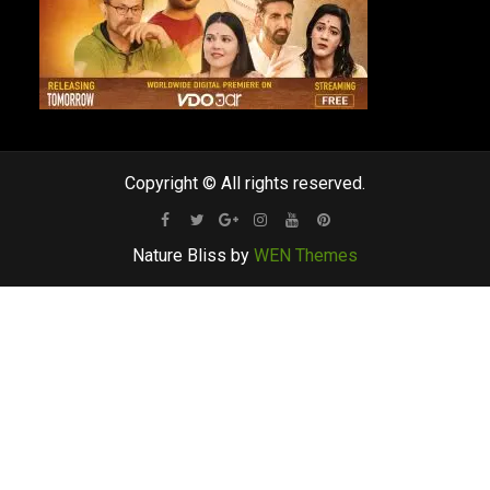
Copyright © All rights reserved.
Facebook
Twitter
Google
Instagram
Youtube
Pinterest
Nature Bliss by
WEN Themes
Plus