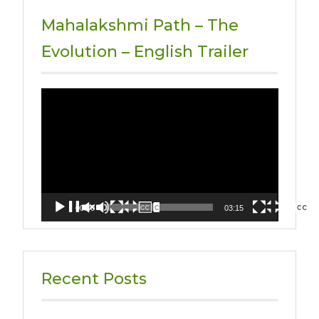
Mahalakshmi Path – The
Evolution – English Trailer
Video
Player
00:00
03:15
Recent Posts